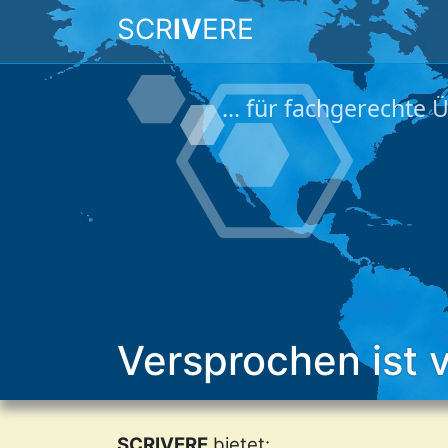
SCR
IV
ERE
Versprochen ist 
SCRIVERE
bietet: