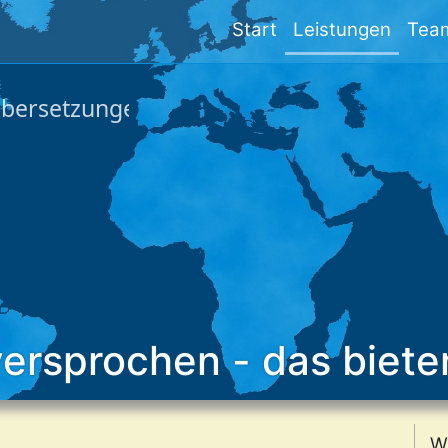
Start
Leistungen
Tea
versprochen - das biete
W